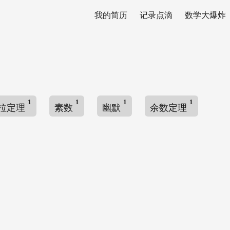
我的简历
记录点滴
数学大爆炸
1
1
1
1
拉定理
素数
幽默
余数定理