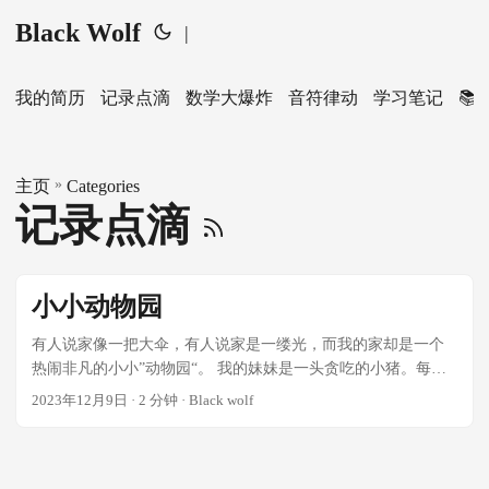
Black Wolf
|
我的简历
记录点滴
数学大爆炸
音符律动
学习笔记
📚
»
主页
Categories
记录点滴
小小动物园
有人说家像一把大伞，有人说家是一缕光，而我的家却是一个
热闹非凡的小小”动物园“。 我的妹妹是一头贪吃的小猪。每一
次我们吃晚饭时，她就会爬到我的椅子上，扶着桌子，站起
2023年12月9日
· 2 分钟 · Black wolf
来，伸手就抓我那香喷喷白米饭，一把一把地往嘴里送。我一
旦拿走她的碗，她就会立刻变成了一头发怒地”小狮子”，大喊大
叫，我只好给它了一块牛奶饼干它才肯罢休。 ...