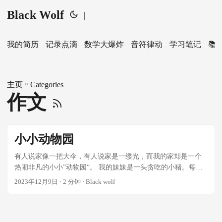
Black Wolf
|
我的简历
记录点滴
数学大爆炸
音符律动
学习笔记
📚
»
主页
Categories
作文
小小动物园
有人说家像一把大伞，有人说家是一缕光，而我的家却是一个
热闹非凡的小小”动物园“。 我的妹妹是一头贪吃的小猪。每一
次我们吃晚饭时，她就会爬到我的椅子上，扶着桌子，站起
2023年12月9日
· 2 分钟 · Black wolf
来，伸手就抓我那香喷喷白米饭，一把一把地往嘴里送。我一
旦拿走她的碗，她就会立刻变成了一头发怒地”小狮子”，大喊大
叫，我只好给它了一块牛奶饼干它才肯罢休。 ...