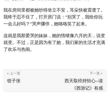
我在房间里都被她吵得坐立不安，耳朵快被震聋了。
我终于忍不住了，打开房门说：“别哭了，我给你玩
一会儿好吗？”哭声骤停，她咯咯笑了起来。
这就是我那爱哭的妹妹，她的情绪像六月的天，说变
就变。不过，正是因为有了她，我们家的生活才充满
了欢乐与热闹。
« 上一页
下一页 »
饺子张
西天取经持恒心--读
《西游记》有感