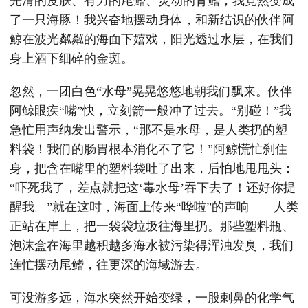
光滑的皮肤、有力的尾鳍、灵动的背鳍，我竟然变成
了一只海豚！我兴奋地摆动身体，和新结识的伙伴阿
鲸在波光粼粼的海面下嬉戏，阳光透过水层，在我们
身上酒下细碎的金斑。
忽然，一团白色“水母”晃晃悠悠地朝我们飘来。伙伴
阿鲸眼疾“嘴”快，立刻箭一般冲了过去。“别碰！”我
急忙用声纳发出警示，“那不是水母，是人类扔的塑
料袋！我们的肠胃根本消化不了它！”阿鲸慌忙刹住
身，把含在嘴里的塑料袋吐了出来，后怕地甩甩头：
“吓死我了，差点就把这‘毒水母’吞下去了！还好你提
醒我。”就在这时，海面上传来“哗啦”的声响——人类
正站在岸上，把一袋袋垃圾往海里扔。那些塑料瓶、
泡沫盒在海里越积越多海水被污染得浑浊发臭，我们
连忙摆动尾鳍，往更深的海域游去。
可没游多远，海水突然开始变绿，一股刺鼻的化学气