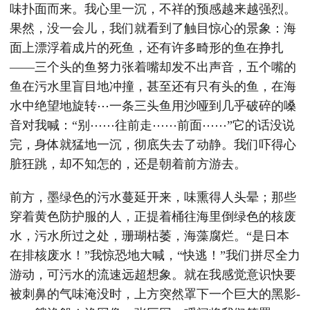
味扑面而来。我心里一沉，不祥的预感越来越强烈。
果然，没一会儿，我们就看到了触目惊心的景象：海
面上漂浮着成片的死鱼，还有许多畸形的鱼在挣扎
——三个头的鱼努力张着嘴却发不出声音，五个嘴的
鱼在污水里盲目地冲撞，甚至还有只有头的鱼，在海
水中绝望地旋转⋯一条三头鱼用沙哑到几乎破碎的嗓
音对我喊：“别⋯⋯往前走⋯⋯前面⋯⋯”它的话没说
完，身体就猛地一沉，彻底失去了动静。我们吓得心
脏狂跳，却不知怎的，还是朝着前方游去。
前方，墨绿色的污水蔓延开来，味熏得人头晕；那些
穿着黄色防护服的人，正提着桶往海里倒绿色的核废
水，污水所过之处，珊瑚枯萎，海藻腐烂。“是日本
在排核废水！”我惊恐地大喊，“快逃！”我们拼尽全力
游动，可污水的流速远超想象。就在我感觉意识快要
被刺鼻的气味淹没时，上方突然罩下一个巨大的黑影-