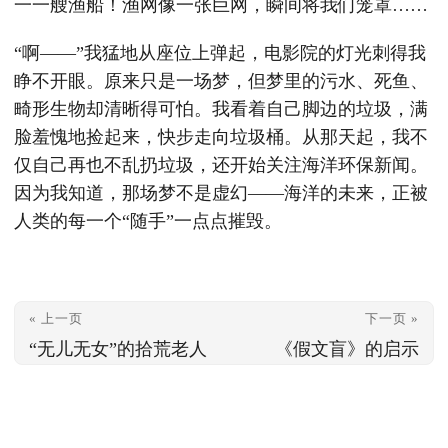
一一艘渔船！渔网像一张巨网，瞬间将我们笼罩……
“啊——”我猛地从座位上弹起，电影院的灯光刺得我
睁不开眼。原来只是一场梦，但梦里的污水、死鱼、
畸形生物却清晰得可怕。我看着自己脚边的垃圾，满
脸羞愧地捡起来，快步走向垃圾桶。从那天起，我不
仅自己再也不乱扔垃圾，还开始关注海洋环保新闻。
因为我知道，那场梦不是虚幻——海洋的未来，正被
人类的每一个“随手”一点点摧毁。
« 上一页
下一页 »
“无儿无女”的拾荒老人
《假文盲》的启示